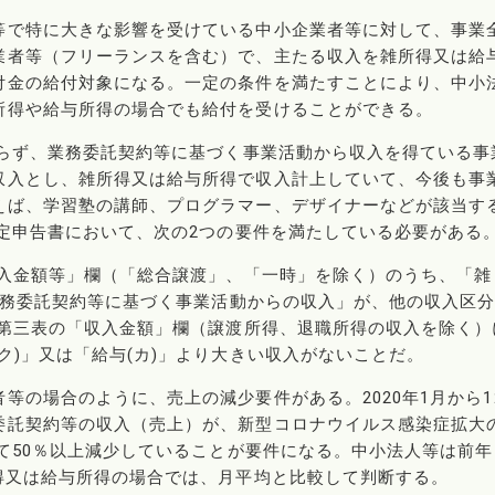
等で特に大きな影響を受けている中小企業者等に対して、事業
業者等（フリーランスを含む）で、主たる収入を雑所得又は給
付金の給付対象になる。一定の条件を満たすことにより、中小
所得や給与所得の場合でも給付を受けることができる。
よらず、業務委託契約等に基づく事業活動から収入を得ている事
収入とし、雑所得又は給与所得で収入計上していて、今後も事
えば、学習塾の講師、プログラマー、デザイナーなどが該当す
確定申告書において、次の2つの要件を満たしている必要がある
収入金額等」欄（「総合譲渡」、「一時」を除く）のうち、「雑
「業務委託契約等に基づく事業活動からの収入」が、他の収入区
・第三表の「収入金額」欄（譲渡所得、退職所得の収入を除く）
ク)」又は「給与(カ)」より大きい収入がないことだ。
等の場合のように、売上の減少要件がある。2020年1月から1
委託契約等の収入（売上）が、新型コロナウイルス感染症拡大
して50％以上減少していることが要件になる。中小法人等は前年
得又は給与所得の場合では、月平均と比較して判断する。