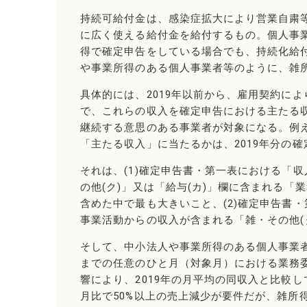
持続可給付金は、感染症拡大により営業自粛
に広く使える給付金を給付するもの。個人事
得で確定申告をしている場合でも、持続化給
や事業所得のある個人事業者等のように、雑
具体的には、2019年以前から、雇用契約に
で、これらの収入を確定申告における主たる
継続する意思のある事業者が対象になる。例
「主たる収入」に当たるかは、2019年分の
それは、(1)確定申告書・第一表における「
の他(ク)」又は「給与(カ)」欄に含まれる
含めた中で最も大きいこと、(2)確定申告書
事業活動からの収入が含まれる「雑・その他(
そして、中小法人や事業所得のある個人事業者
までの任意のひと月（対象月）における業務
響により、2019年の月平均の同収入と比較
月比で50%以上の売上減少が要件だが、雑所