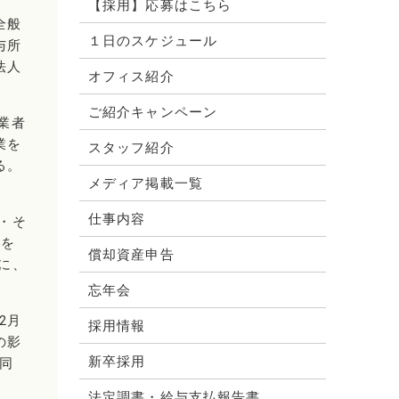
【採用】応募はこちら
全般
１日のスケジュール
与所
法人
オフィス紹介
ご紹介キャンペーン
業者
業を
スタッフ紹介
る。
メディア掲載一覧
。
仕事内容
・そ
分を
償却資産申告
に、
忘年会
2月
採用情報
の影
新卒採用
同
法定調書・給与支払報告書