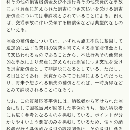
料その他の損害賠償金及び不法行為その他突発的な事故
により資産に加えられた損害につき支払いを受ける損害
賠償金については非課税とされていることによる。例え
ば、交通事故に伴い受領する賠償金などは典型的なもの
といえる。
照会の補償金については、いずれも施工不良に基因して
追加的に生ずる費用の実費を補てんする損害賠償金とし
て支払われるものであることから、不法行為その他突発
的な事故により資産に加えられた損害につき支払を受け
る損害賠償金として非課税になるとしている。ただし、
名目はどうあれ、実質からみてごね得によるものだった
り、将来予想される損失の補償となれば、一時所得など
とみて課税されることになろう。
なお、この質疑応答事例には、納税者から寄せられた照
会に対して国税当局が回答した事例のうち、他の納税者
にも広く参考となるものを掲載している。ポイントが分
かりやすいよう要旨のみを掲載しているため、個々の納
税者が行う具体的な取引の課税関係は、その取引に係る