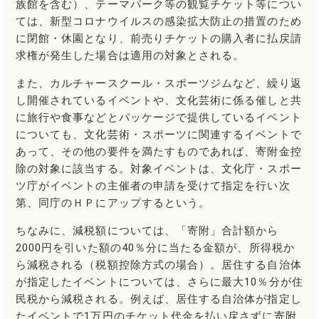
族館を含む）、テーマパーク等の観覧チケット等につい
ては、新型コロナウイルスの感染拡大防止の措置のため
に閉館・休園となり、前売りチケットの購入者に払戻請
求権が発生した場合は適用の対象とされる。
また、カルチャースクール・スポーツジムなど、繰り返
し開催されているイベントや、文化芸術に係る催しと共
に旅行や食事などとパッケージで提供しているイベント
についても、文化芸術・スポーツに関連するイベントで
あって、その他の要件を満たすものであれば、寄附金控
除の対象に該当する。対象イベントは、文化庁・スポー
ツ庁がイベントの主催者の申請を受けて指定を行い次
第、同庁のＨＰにアップするという。
ちなみに、減税額については、「寄附」合計額から
2000円を引いた額の40％分に当たる金額が、所得税か
ら減税される（税額控除方式の場合）。居住する自治体
が指定したイベントについては、さらに最大10％分が住
民税から減税される。例えば、居住する自治体が指定し
たイベントで1万円のチケット代金を払い戻さずに寄附