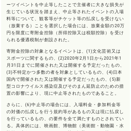
ーツイベントを中止等したことで主催者に大きな損失が
生じている状況を踏まえ、中止等されたイベントの入場
料等について、観客等がチケット等の払戻しを受けない
（放棄する）ことを選択した場合には、放棄金額の20万
円を限度に寄附金控除（所得控除又は税額控除）を受け
られる優遇税制が創設された。
寄附金控除の対象となるイベントは、(1)文化芸術又は
スポーツに関するもの、(2)2020年2月1日から2021年1
月31日までに開催された又は開催する予定だったもの、
(3)不特定かつ多数の者を対象としているもの、(4)日本
国内で開催された又は開催する予定だったもの、(5)新
型コロナウイルス感染症及びそのまん延防止のための措
置の影響により、現に中止等されたものであること。
さらに、(6)中止等の場合には、入場料金・参加料金等
の対価の払戻しを行う規約等があるもの又は現に払戻し
を行っているもの、の要件を全て満たすものとされてい
る。具体的には、映画館、博物館（美術館・動物園・水