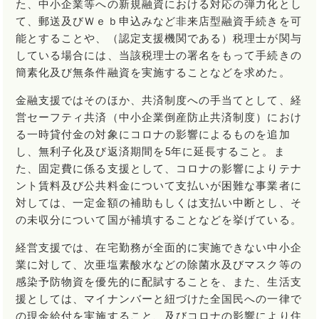
た、中小企業等への新規融資における対応の弾力化とし
て、郵送及びＷｅｂ申込みなど非来店型融資手続きを可
能とすることや、（認定支援機関である）税理士が関与
している場合には、当該税理士の署名をもって手続きの
簡素化及び無条件融資を実施することなどを求めた。
金融支援ではそのほか、共済制度への手当てとして、経
営セーフティ共済（中小企業倒産防止共済制度）におけ
る一時貸付金の対象にコロナの影響によるものを追加
し、無利子化及び返済期間を5年に延長すること。ま
た、固定費に係る支援として、コロナの影響によりテナ
ント賃料及び公共料金について支払いが困難な事業者に
対しては、一定金額の補助もしくは支払い中断とし、そ
の未収分について国が補填することなどを挙げている。
経営支援では、在宅勤務が全面的に実施できない中小企
業に対して、次亜塩素酸水などの除菌水及びマスク等の
感染予防物資を優先的に配賦することを、また、生活支
援としては、マイナンバーと紐づけた全国民への一律で
の現金給付を実施すること、及びコロナの影響により住