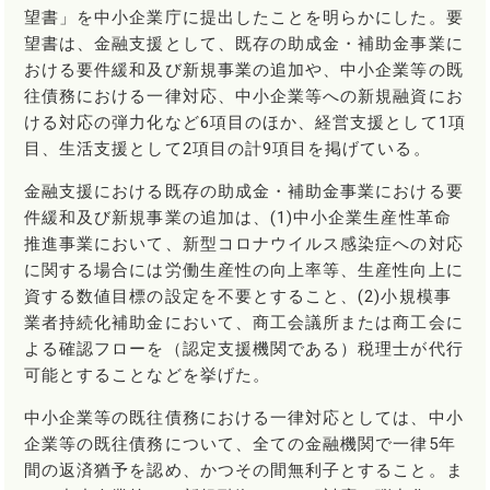
望書」を中小企業庁に提出したことを明らかにした。要
望書は、金融支援として、既存の助成金・補助金事業に
おける要件緩和及び新規事業の追加や、中小企業等の既
往債務における一律対応、中小企業等への新規融資にお
ける対応の弾力化など6項目のほか、経営支援として1項
目、生活支援として2項目の計9項目を掲げている。
金融支援における既存の助成金・補助金事業における要
件緩和及び新規事業の追加は、(1)中小企業生産性革命
推進事業において、新型コロナウイルス感染症への対応
に関する場合には労働生産性の向上率等、生産性向上に
資する数値目標の設定を不要とすること、(2)小規模事
業者持続化補助金において、商工会議所または商工会に
よる確認フローを（認定支援機関である）税理士が代行
可能とすることなどを挙げた。
中小企業等の既往債務における一律対応としては、中小
企業等の既往債務について、全ての金融機関で一律5年
間の返済猶予を認め、かつその間無利子とすること。ま