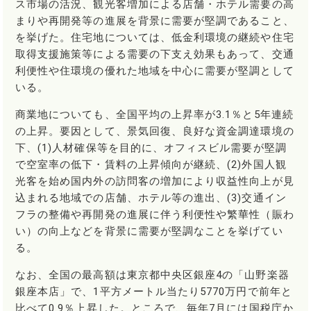
ス市場の活況、観光客増加による店舗・ホテル需要の高
まりや再開発等の進展を背景に需要が堅調であること、
を挙げた。住宅地については、低金利環境の継続や住宅
取得支援施策等による需要の下支え効果もあって、交通
利便性や住環境の優れた地域を中心に需要が堅調として
いる。
商業地についても、全国平均の上昇率が3.1％と5年連続
の上昇。要因として、景気回復、良好な資金調達環境の
下、(1)人材確保等を目的に、オフィスビル需要が堅調
で空室率の低下・賃料の上昇傾向が継続、(2)外国人観
光客を始め国内外の訪問客の増加により収益性向上が見
込まれる地域での店舗、ホテル等の進出、(3)交通イン
フラの整備や再開発の進展に伴う利便性や繁華性（賑わ
い）の向上などを背景に需要が堅調なことを挙げてい
る。
なお、全国の最高額は東京都中央区銀座4の「山野楽器
銀座本店」で、1平方メートル当たり5770万円で前年と
比べて0.9％上昇した。ところで、毎年7月には国税庁か