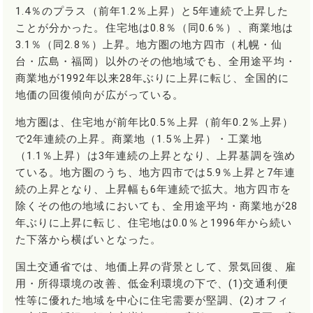
1.4％のプラス（前年1.2％上昇）と5年連続で上昇した
ことが分かった。住宅地は0.8％（同0.6％）、商業地は
3.1％（同2.8％）上昇。地方圏の地方四市（札幌・仙
台・広島・福岡）以外のその他地域でも、全用途平均・
商業地が1992年以来28年ぶりに上昇に転じ、全国的に
地価の回復傾向が広がっている。
地方圏は、住宅地が前年比0.5％上昇（前年0.2％上昇）
で2年連続の上昇。商業地（1.5％上昇）・工業地
（1.1％上昇）は3年連続の上昇となり、上昇基調を強め
ている。地方圏のうち、地方四市では5.9％上昇と7年連
続の上昇となり、上昇幅も6年連続で拡大。地方四市を
除くその他の地域においても、全用途平均・商業地が28
年ぶりに上昇に転じ、住宅地は0.0％と1996年から続い
た下落から横ばいとなった。
国土交通省では、地価上昇の背景として、景気回復、雇
用・所得環境の改善、低金利環境の下で、(1)交通利便
性等に優れた地域を中心に住宅需要が堅調、(2)オフィ