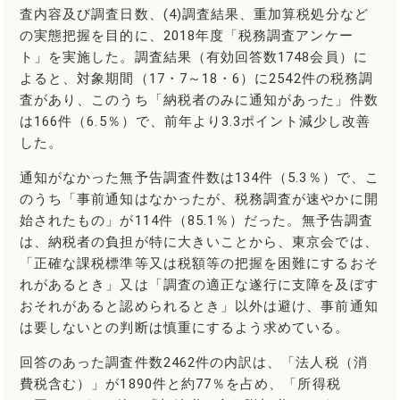
査内容及び調査日数、(4)調査結果、重加算税処分など
の実態把握を目的に、2018年度「税務調査アンケー
ト」を実施した。調査結果（有効回答数1748会員）に
よると、対象期間（17・7～18・6）に2542件の税務調
査があり、このうち「納税者のみに通知があった」件数
は166件（6.5％）で、前年より3.3ポイント減少し改善
した。
通知がなかった無予告調査件数は134件（5.3％）で、こ
のうち「事前通知はなかったが、税務調査が速やかに開
始されたもの」が114件（85.1％）だった。無予告調査
は、納税者の負担が特に大きいことから、東京会では、
「正確な課税標準等又は税額等の把握を困難にするおそ
れがあるとき」又は「調査の適正な遂行に支障を及ぼす
おそれがあると認められるとき」以外は避け、事前通知
は要しないとの判断は慎重にするよう求めている。
回答のあった調査件数2462件の内訳は、「法人税（消
費税含む）」が1890件と約77％を占め、「所得税