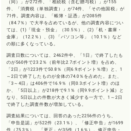
（同）」が272件、「相続税（含む贈与税）」が155
件、「消費税（単独調査）」が74件、「その他国税」が
71件。調査内容は、「帳簿・証憑」が2085件
（84.7％）で大半を占めているが、他の調査内容につい
ては、(1)「現金・預金」（30.5％）、(2)「机・書庫・
金庫」（12.2％）、(3) 「パソコン等」（10.1％）など
の順に多くなっている。
調査日数については、2462件中、「1日」で終了したも
のが560件で23.2％（前年比2.7ポイント増）を占め、
「2日」が1223件で50.8％（同6.9ポイント％増）と、1
～2日で終了したものが全体の74.0％を占めた。また、
「3～4日」は406件で16.9％（同0.3ポイント増）のほ
か、「5日以上」が218件で9.1％（同9.9ポイント減）と
なり、5日以上の件数が大きく減少する一方で、1～2日
で終了した調査件数が増加している。
調査結果については、回答のあった2256件のうち、
「申告是認」が522件（23.1％）、「修正申告」が1699
件（75.3％）、「更正」が35件（1.6％）。修正申告・