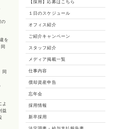
【採用】応募はこちら
し
１日のスケジュール
増の
オフィス紹介
ご紹介キャンペーン
非違を
（同
スタッフ紹介
メディア掲載一覧
。
仕事内容
、同
償却資産申告
い
忘年会
によ
採用情報
利益
新卒採用
設
法定調書・給与支払報告書