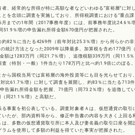
者、経常的な所得が特に高額な者などいわゆる“富裕層”に対
ことを念頭に調査を実施しており、所得税調査における“重点課
月までの1年間（2017事務年度）には、前事務年度比24.6％
同51.9％増の申告漏れ所得金額670億円が把握された。
82％に当たる4269件（前年対比25.3％増）から何らかの
の統計方法となった2009年以降最多。加算税を含め177億円
額は1283万円（同21.7％増）、追徴税額339万円（同11.5％
（特別・一般）1件当たり178万円と比べ約1.9倍にのぼる
とから国税当局では富裕層の海外投資等にも目を光らせており
対比61.7％増）に対して調査を展開し、約83％に当たる713件
）の申告漏れ所得金額を把握、71億円（同73.2％増）を追徴して
（同21.1％増）と高額だ。
係る事案を初公表している。調査対象者Ａは、仮想通貨の取引
ていたが、部内資料等から、修正申告書の内容を大きく上回る
Ａは、多数の仮想通貨取引所に本人及び妻名義の取引口座を開
グラムを使用して多額の利益を得ていた事実が把握された。