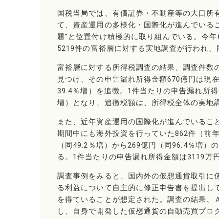
国税当局では、有価証券・不動産等の大口所有
て、資産運用の多様化・国際化が進んでいる
題”と位置付け積極的に取り組んでいる。今年6
5219件の富裕層に対する実地調査が行われ、
富裕層に対する所得税調査の結果、調査件数の約
見つけ、その申告漏れ所得金額670億円は現在
39.4％増）を追徴。1件当たりの申告漏れ所得金
増）となり、追徴税額は、所得税全体の実地調査
また、近年資産運用の国際化が進んでいるこ
期間中にも海外投資を行っていた862件（前年
（同49.2％増）から269億円（同96.4％増
る。1件当たりの申告漏れ所得金額は3119万円
調査事例をみると、国内外の仮想通貨取引に
る利益について自主的に修正申告書を提出し
を得ていることが想定された。調査の結果、
し、自身で開発した仮想通貨の自動売買プロ