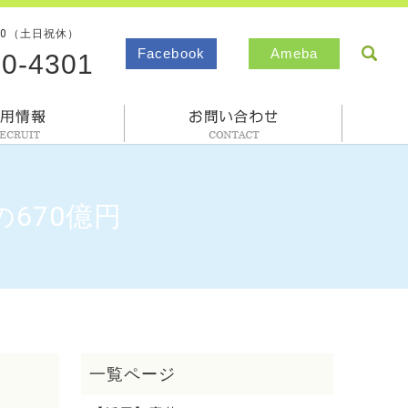
00（土日祝休）
sea
Facebook
Ameba
80-4301
採用情報
お問合わせ
670億円