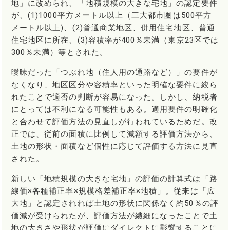
地」に改められ、「地積規模の大きな宅地」の認定要件
が、(1)1000平方メートル以上（三大都市圏は500平方
メートル以上)、(2)普通商業地区、併用住宅地区、普通
住宅地区に所在、(3)容積率が400％未満（東京23区では
300％未満）等とされた。
曖昧だった「つぶれ地（住人用の通路など）」の要件が
なくなり、地区区分や容積率といった明確な要件に絞ら
れたことで適否の判断が容易になった。しかし、納税者
にとっては不利になる可能性もある。適用要件の明確化
と合わせて評価方法の見直しが行われているためだ。改
正では、従前の面積に比例して減額する評価方法から、
土地の形状・面積など個性に応じて評価する方法に見直
された。
新しい「地積規模の大きな宅地」の評価の計算式は「路
線価×各種補正率×規模格差補正率×地積」。従来は「広
大地」と認定されれば土地の形状に関係なく約50％の評
価減が受けられたが、評価方法が繊細になったことで土
地の大きさや形状が評価にダイレクトに影響することに