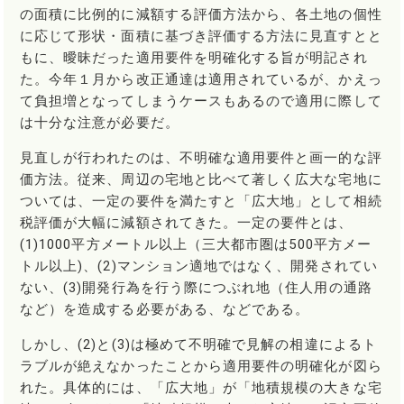
の面積に比例的に減額する評価方法から、各土地の個性
に応じて形状・面積に基づき評価する方法に見直すとと
もに、曖昧だった適用要件を明確化する旨が明記され
た。今年１月から改正通達は適用されているが、かえっ
て負担増となってしまうケースもあるので適用に際して
は十分な注意が必要だ。
見直しが行われたのは、不明確な適用要件と画一的な評
価方法。従来、周辺の宅地と比べて著しく広大な宅地に
ついては、一定の要件を満たすと「広大地」として相続
税評価が大幅に減額されてきた。一定の要件とは、
(1)1000平方メートル以上（三大都市圏は500平方メー
トル以上)、(2)マンション適地ではなく、開発されてい
ない、(3)開発行為を行う際につぶれ地（住人用の通路
など）を造成する必要がある、などである。
しかし、(2)と(3)は極めて不明確で見解の相違によるト
ラブルが絶えなかったことから適用要件の明確化が図ら
れた。具体的には、「広大地」が「地積規模の大きな宅