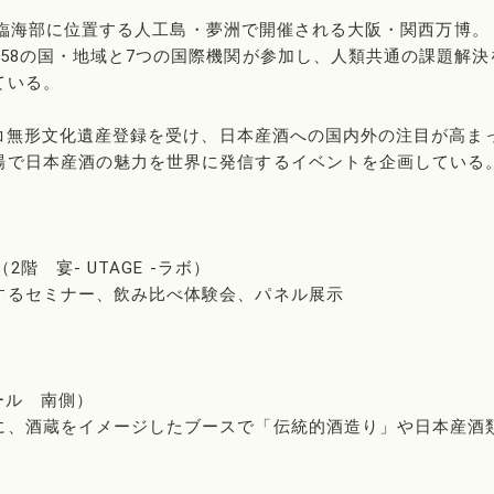
阪市の臨海部に位置する人工島・夢洲で開催される大阪・関西万博。
58の国・地域と7つの国際機関が参加し、人類共通の課題解決
ている。
ネスコ無形文化遺産登録を受け、日本産酒への国内外の注目が高ま
場で日本産酒の魅力を世界に発信するイベントを企画している
階 宴- UTAGE -ラボ）
するセミナー、飲み比べ体験会、パネル展示
ール 南側）
に、酒蔵をイメージしたブースで「伝統的酒造り」や日本産酒