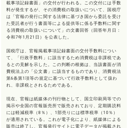
載事項記録書面」の交付が行われる。この交付には手数
料が発生するが、その消費税の取扱いについて、国税庁
は「官報の発行に関する法律に基づき国から委託を受け
た受託者が行う書面等による提供等に係る手数料に関す
る消費税の取扱いについて」の文書回答（回答年月日：
令和7年1月21日）を公表した。
国税庁は、官報掲載事項記録書面の交付手数料につい
て、「行政手数料」に該当するため消費税は非課税であ
るとの見解を示した。この判断の根拠は、当該書面が消
費税法上の「公文書」に該当するものであり、消費税法
第6条第1項等の規定に基づいて行政手数料として扱わ
れ、非課税とされるためである。
現在、官報は紙媒体の刊行物として、国立印刷局等での
掲示や全国の官報販売所で販売されており、定期購読料
には軽減税率（8％）、1部売りには標準税率（10％）
が適用されている。これが電子化により、紙媒体による
販売は終了し、官報発行サイトに電子データが掲載され