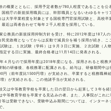
試験の概要とともに、採用予定者数が780人程度であることを公
。国税庁の新規採用職員には、幹部職員となるいわゆるキャリ
力は大学卒業程度を対象とする国税専門官採用試験と、高校卒
、最近は両者合わせて毎年２千人程度を採用している。
国家公務員の新規採用抑制方針を受け、特に2012年度は187人
自民党政権となってからは反動で減員分を補う採用が続き、こ
度採用試験は、１次試験（学科）は９月３日に実施、２次試験（人
の指定する日に実施、最終合格者は11月14日に発表される。
18年４月なので採用年度は2018年度になる。採用されると税務
全寮制の研修後、各税務署に配属される。給与は、研修期間中は
00円（前年度比1500円増）が支給され、卒業すると税務職棒
00円増）が支給される。この他諸手当が支給される。
学校又は中等教育学校を卒業した日の翌日から起算して３年を経
又は中等教育学校を卒業する見込みの者。また、人事院がこれに
者等は受験できない。受験申込み期間については、インターネ
で。