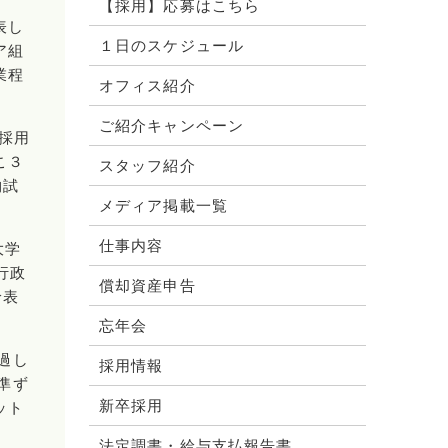
【採用】応募はこちら
表し
１日のスケジュール
ア組
業程
オフィス紹介
ご紹介キャンペーン
の採用
こ３
スタッフ紹介
物試
メディア掲載一覧
仕事内容
大学
行政
償却資産申告
給表
忘年会
過し
採用情報
準ず
新卒採用
ット
法定調書・給与支払報告書