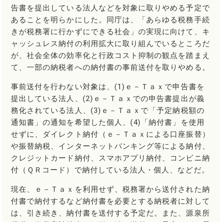
告書を提出している法人などを対象に取りやめる予定で
あることを明らかにした。同庁は、「あらゆる税務手続
きが税務署に行かずにできる社会」の実現に向けて、キ
ャッシュレス納付の利用拡大に取り組んでいるところだ
が、社会全体の効率化と行政コスト抑制の観点を踏まえ
て、一部の納税者への納付書の事前送付を取りやめる。
事前送付を行わない対象は、(1)ｅ－Ｔａｘで申告書を
提出している法人、(2)ｅ－Ｔａｘでの申告書提出が義
務化されている法人、(3)ｅ－Ｔａｘで「予定納税額の
通知書」の通知を希望した個人、(4)「納付書」を使用
せずに、ダイレクト納付（ｅ－Ｔａｘによる口座振替）
や振替納税、インターネットバンキング等による納付、
クレジットカード納付、スマホアプリ納付、コンビニ納
付（ＱＲコード）で納付している法人・個人、などだ。
現在、ｅ－Ｔａｘを利用せず、税務署から送付された納
付書で納付するなど納付書を必要とする納税者に対して
は、引き続き、納付書を送付する予定だ。また、源泉所