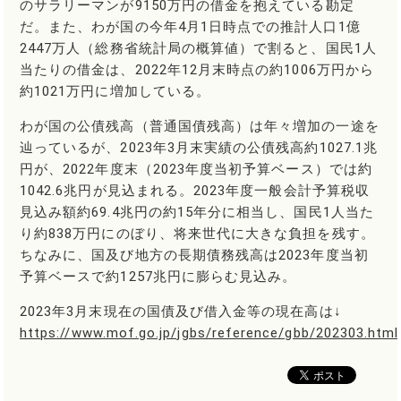
のサラリーマンが9150万円の借金を抱えている勘定
だ。また、わが国の今年4月1日時点での推計人口1億
2447万人（総務省統計局の概算値）で割ると、国民1人
当たりの借金は、2022年12月末時点の約1006万円から
約1021万円に増加している。
わが国の公債残高（普通国債残高）は年々増加の一途を
辿っているが、2023年3月末実績の公債残高約1027.1兆
円が、2022年度末（2023年度当初予算ベース）では約
1042.6兆円が見込まれる。2023年度一般会計予算税収
見込み額約69.4兆円の約15年分に相当し、国民1人当た
り約838万円にのぼり、将来世代に大きな負担を残す。
ちなみに、国及び地方の長期債務残高は2023年度当初
予算ベースで約1257兆円に膨らむ見込み。
2023年3月末現在の国債及び借入金等の現在高は↓
https://www.mof.go.jp/jgbs/reference/gbb/202303.html