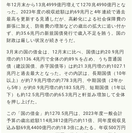
年12月末から13兆4999億円増えて1270兆4990億円とな
った。2023年度の税収総額は約69兆円と4年連続で過去
最高を更新する見通しだが、高齢化による社会保障費の
膨張に加え、防衛費の増加などの歳出の拡大に追い付か
ず、約35.6兆円の新規国債発行で歳入不足を賄う。国の
財政は厳しい状況が続きそうだ。
3月末の国の借金は、12月末に比べ、国債は約20.9兆円
増の約1136.4兆円で全体の約89％を占め、うち普通国
債（建設国債、赤字国債等）は約21.3兆円増の約1027.1
兆円と過去最大となった。その内訳は、長期国債（10年
以上）が約7.9兆円増の約778.3兆円、中期国債（2年か
ら5年）が約0.9兆円増の約183.5兆円、短期国債（1年以
下）も約12.5兆円増の約65.3兆円と軒並み増加して全体
を押し上げた。
この「国の借金」約1270.5兆円は、2023年度一般会計
予算の歳出総額114兆3812億円の約11倍、同年度税収見
込み額69兆4400億円の約18.3倍にあたる。年収500万円