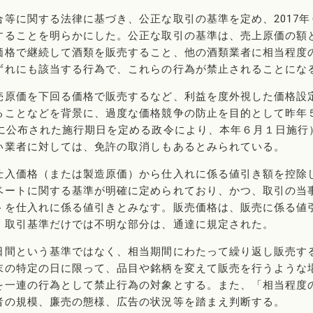
等に関する法律に基づき、公正な取引の基準を定め、2017年
することを明らかにした。公正な取引の基準は、売上原価の額
価格で継続して酒類を販売すること、他の酒類業者に相当程度
ずれにも該当する行為で、これらの行為が禁止されることにな
売原価を下回る価格で販売するなど、利益を度外視した価格設
ることなどを背景に、過度な価格競争の防止を目的として昨年
日に公布された施行期日を定める政令により、本年６月１日施行
い業者に対しては、免許の取消しもあるとみられている。
仕入価格（または製造原価）から仕入れに係る値引き額を控除
ベートに関する基準が明確に定められており、かつ、取引の当
トを仕入れに係る値引きとみなす。販売価格は、販売に係る値
。取引基準だけでは不明な部分は、通達に規定された。
日間という基準ではなく、相当期間にわたって繰り返し販売す
末の特定の日に限って、品目や銘柄を変えて販売を行うような
を一連の行為として禁止行為の対象とする。また、「相当程度
者の規模、廉売の態様、広告の状況等を踏まえ判断する。