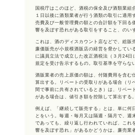
国税庁はこのほど、酒税の保全及び酒類業組合
１日以後に酒類業者が行う酒類の取引に適用
売費及び一般管理費の額との合計額を下回る
響を及ぼす恐れがある取引をすること、のい
これは、酒のディスカウント店などで、総販
廉価販売が小規模酒販店の経営を脅かしてい
に議員立法で成立した改正酒税法（３月24
規定を受け告示するもの。取引基準を守らな
酒販業者の売上原価の額は、付随費用を含む
算出する。リベートの受取りがある場合（リ
間で事前に共有されているとき）は、リベー
がある場合は、値引き額を控除して算出する
例えば、「継続して販売する」とは、単に何
とをいう。毎週・毎月又は隔週・隔月で、週
であっても、繰り返し行われていれば、これ
響を及ぼす恐れ」があるかどうかは、廉売業