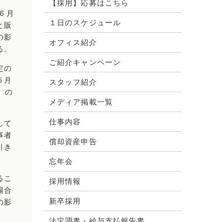
【採用】応募はこちら
６月
１日のスケジュール
と販
の影
オフィス紹介
る。
ご紹介キャンペーン
定の
５月
スタッフ紹介
）の
メディア掲載一覧
仕事内容
して
事者
償却資産申告
引き
忘年会
るこ
採用情報
場合
新卒採用
の影
法定調書・給与支払報告書