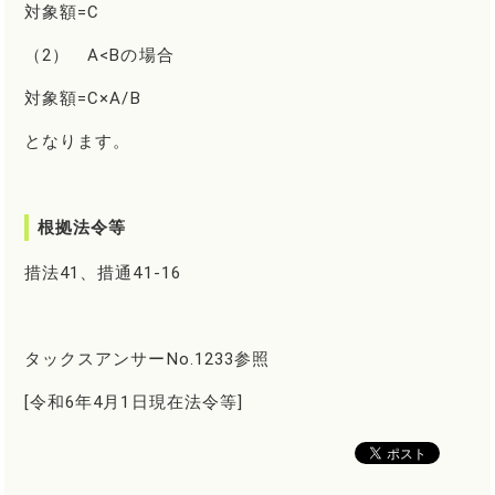
対象額=C
（2） A<Bの場合
対象額=C×A/B
となります。
根拠法令等
措法41、措通41-16
タックスアンサーNo.1233参照
[令和6年4月1日現在法令等]