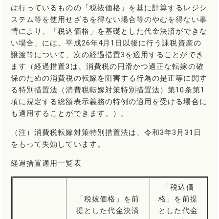
は行っているものの「税抜価格」を基に計算するレジシ
ステム等を使用せざるを得ない場合等のやむを得ない事
情により、「税込価格」を基礎とした代金決済ができな
い場合」には、平成26年4月1日以後に行う課税資産の
譲渡等について、次の経過措置3を適用することができ
ます（経過措置3は、消費税の円滑かつ適正な転嫁の確
保のための消費税の転嫁を阻害する行為の是正等に関す
る特別措置法（消費税転嫁対策特別措置法）第10条第1
項に規定する総額表示義務の特例の適用を受ける場合に
も適用することができます。）。
（注）消費税転嫁対策特別措置法は、令和3年3月31日
をもって失効しています。
経過措置適用一覧表
「税込価
「税抜価格」を前
格」を前提
提とした代金決済
とした代金