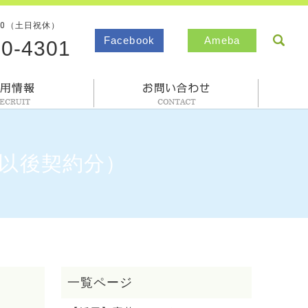
00（土日祝休）
sea
Facebook
Ameba
80-4301
採用情報
お問合わせ
日以後契約分）