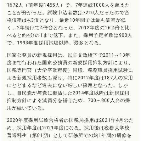
1672人（前年度1455人）で、7年連続1000人を超えた
ことが分かった。試験申込者数は7210人だったので合
格倍率は4.3倍となり、最近10年間では最も倍率が低
く、2年続けて4倍台となった。2012年度の16.4倍と比
べると約4分の1まで低下。また、採用予定者数は900人
で、1993年度採用試験以降、最多となる。
国家公務員の新規採用は、民主党政権下で2011～13年
度まで行われた国家公務員の新規採用抑制方針により、
国税専門官（大学卒業程度）同様、税務職員採用試験に
よる新規採用者数も減り、特に2012年度は187人の採用
にとどまるなど過去にない厳しい採用となった。しか
し、自民党が与党に復活した2014年度以降は新規採用
抑制方針による減員分を補うため、700～800人台の採
用が続いている。
2020年度採用試験合格者の国税局採用は2021年4月のた
め、採用年度は2021年度になる。採用後は税務大学校
普通科生（第81期）として研修所での約1年間の研修を