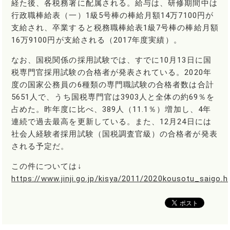
経た後、各税務署に配属される。給与は、研修期間中は
行政職棒給表（一）1級5号棒の棒給月額14万7100円が
支給され、卒業すると税務職棒給表1級7号棒の棒給月額
16万9100円が支給される（2017年度実績）。
なお、国税関係の採用試験では、すでに10月13日に国
税専門官採用試験の合格者が発表されている。2020年
度の国家公務員の6種類の専門職試験の合格者数は合計
5651人で、うち国税専門官は3903人と全体の約69％を
占めた。昨年度に比べ、389人（11.1％）増加し、4年
連続で過去最高を更新している。また、12月24日には
社会人経験者採用試験（国税調査官級）の合格者が発表
される予定だ。
この件については↓
https://www.jinji.go.jp/kisya/2011/2020kousotu_saigo.h