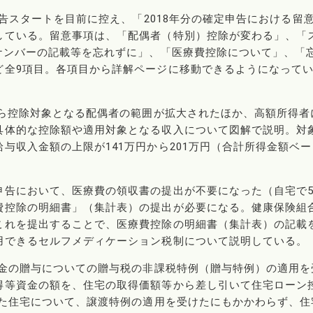
申告スタートを目前に控え、「2018年分の確定申告における留
している。留意事項は、「配偶者（特別）控除が変わる」、「
ナンバーの記載等を忘れずに」、「医療費控除について」、「
ど全9項目。各項目から詳解ページに移動できるようになって
から控除対象となる配偶者の範囲が拡大されたほか、高額所得者
具体的な控除額や適用対象となる収入について図解で説明。対
与収入金額の上限が141万円から201万円（合計所得金額ベー
。
申告において、医療費の領収書の提出が不要になった（自宅で
費控除の明細書」（集計表）の提出が必要になる。健康保険組
これを提出することで、医療費控除の明細書（集計表）の記載
用できるセルフメディケーション税制について説明している。
資金の贈与についての贈与税の非課税特例（贈与特例）の適用を
得等資金の額を、住宅の取得価額等から差し引いて住宅ローン
いた住宅について、譲渡特例の適用を受けたにもかかわらず、住