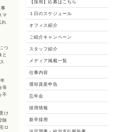
【採用】応募はこちら
意事
１日のスケジュール
スマ
忘れ
オフィス紹介
い
ご紹介キャンペーン
につ
スタッフ紹介
象と
メディア掲載一覧
ス
仕事内容
5年
償却資産申告
合等
を不
忘年会
採用情報
受け
新卒採用
控除
宅ロ
法定調書・給与支払報告書