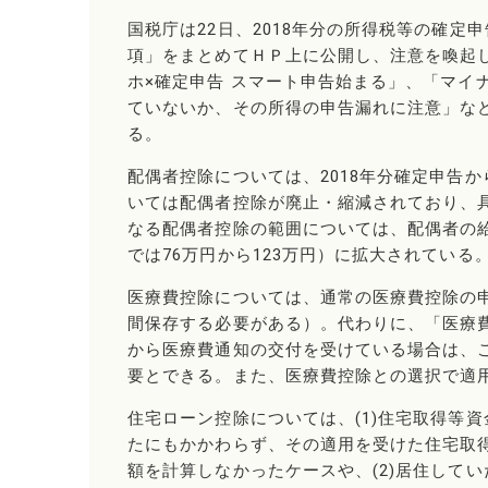
国税庁は22日、2018年分の所得税等の確定
項」をまとめてＨＰ上に公開し、注意を喚起
ホ×確定申告 スマート申告始まる」、「マイ
ていないか、その所得の申告漏れに注意」な
る。
配偶者控除については、2018年分確定申告
いては配偶者控除が廃止・縮減されており、
なる配偶者控除の範囲については、配偶者の給
では76万円から123万円）に拡大されている
医療費控除については、通常の医療費控除の
間保存する必要がある）。代わりに、「医療
から医療費通知の交付を受けている場合は、
要とできる。また、医療費控除との選択で適
住宅ローン控除については、(1)住宅取得等
たにもかかわらず、その適用を受けた住宅取
額を計算しなかったケースや、(2)居住して