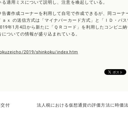
いる適用ミスについて説明し、注意を喚起している。
申告書作成コーナーを利用して自宅で作成できるが、同コーナ
Ｔａｘ の送信方式は「マイナバーカード方式」と「ＩＤ・パス
019年1月4日から新たに「ＱＲコード」を利用したコンビニ納
告についての情報が盛り込まれている。
kokuzeicho/2019/shinkoku/index.htm
を交付
法人税における仮想通貨の評価方法に時価