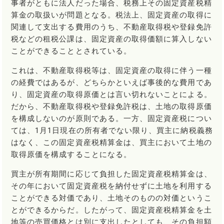
事者がともに法人だった場合、税務上その固定資産税精
算金の取扱いが問題となる。税法上、固定資産の取得に
関連して支出する費用のうち、不動産取得税や登録免許
税などの租税公課は、固定資産の取得価額に算入しない
ことができることとされている。
これは、不動産取得税等は、固定資産の取得に伴う一種
の経費ではあるが、どちらかといえば事後的な費用であ
り、固定資産の取得原価とは言い切れないことによる。
だから、不動産取得税や登録免許税は、土地の取得原価
を構成しないのが原則である。一方、固定資産税につい
ては、1月1日現在の所有者でない限り、買主に納税義務
はなく、この固定資産税精算金は、買主において土地の
取得原価を構成することになる。
買主が所有期間に応じて負担した固定資産税精算金は、
その年において固定資産税を納付せずに土地を利用する
ことができる対価であり、土地そのものの対価というこ
とができるからだ。したがって、固定資産税精算金を土
地等の売買価格とは別に支出したとしても、その負担額