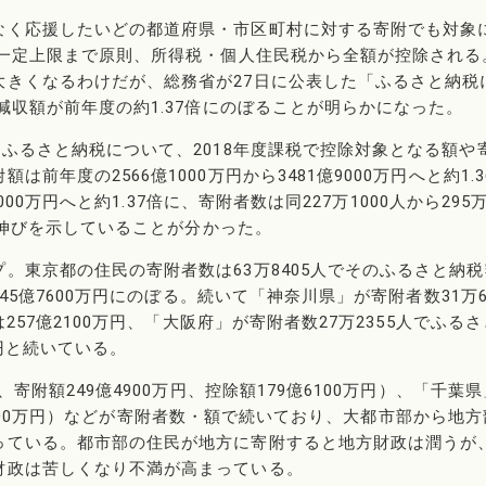
なく応援したいどの都道府県・市区町村に対する寄附でも対象
、一定上限まで原則、所得税・個人住民税から全額が控除される
大きくなるわけだが、総務省が27日に公表した「ふるさと納税
減収額が前年度の約1.37倍にのぼることが明らかになった。
たふるさと納税について、2018年度課税で控除対象となる額や
年度の2566億1000万円から3481億9000万円へと約1.3
000万円へと約1.37倍に、寄附者数は同227万1000人から295
きな伸びを示していることが分かった。
。東京都の住民の寄附者数は63万8405人でそのふるさと納税
45億7600万円にのぼる。続いて「神奈川県」が寄附者数31万6
257億2100万円、「大阪府」が寄附者数27万2355人でふる
万円と続いている。
寄附額249億4900万円、控除額179億6100万円）、「千葉県
2億7600万円）などが寄附者数・額で続いており、大都市部から地
っている。都市部の住民が地方に寄附すると地方財政は潤うが
財政は苦しくなり不満が高まっている。