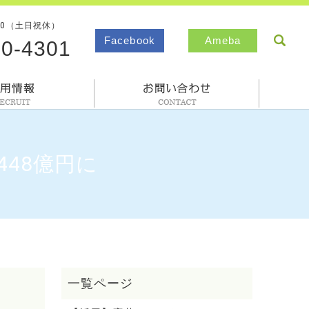
00（土日祝休）
sea
Facebook
Ameba
80-4301
採用情報
お問合わせ
448億円に