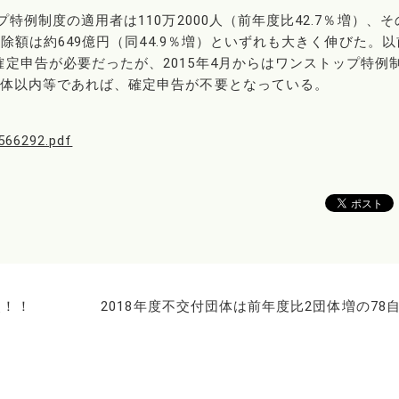
特例制度の適用者は110万2000人（前年度比42.7％増）、そ
控除額は約649億円（同44.9％増）といずれも大きく伸びた。
定申告が必要だったが、2015年4月からはワンストップ特例
団体以内等であれば、確定申告が不要となっている。
566292.pdf
点！！
2018年度不交付団体は前年度比2団体増の78