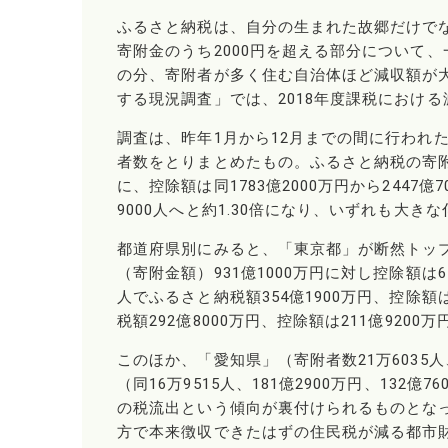
ふるさと納税は、自分の生まれた故郷だけで
寄附金のうち2000円を超える部分について
の分、寄附者が多く住む自治体ほど減収額が
する現況調査」では、2018年度課税における
調査は、昨年1月から12月までの間に行われ
者数をとりまとめたもの。ふるさと納税の寄附額は前
に、控除額は同1783億2000万円から2447億7
9000人へと約1.30倍になり、いずれも大
都道府県別にみると、「東京都」が断然トップ
（寄附金額）931億1000万円に対し控除額は6
人でふるさと納税額354億1900万円、控除額は
税額292億8000万円、控除額は211億9200
このほか、「愛知県」（寄附者数21万6035人、
（同16万9515人、181億2900万円、13
の税流出という傾向が裏付けられるものとな
方で本来徴収できたはずの住民税が減る都市