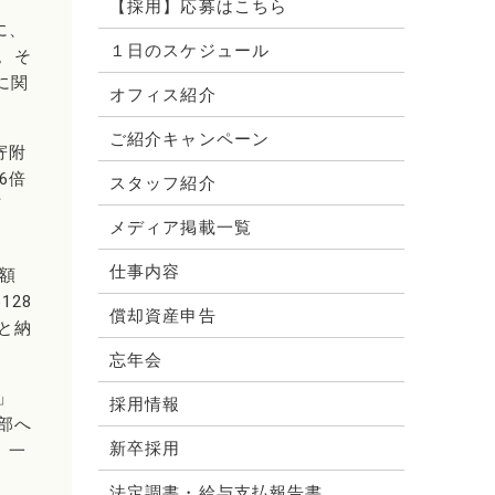
【採用】応募はこちら
に、
１日のスケジュール
。そ
に関
オフィス紹介
ご紹介キャンペーン
寄附
6倍
スタッフ紹介
万
メディア掲載一覧
仕事内容
額
128
償却資産申告
さと納
忘年会
」
採用情報
方部へ
新卒採用
、一
法定調書・給与支払報告書