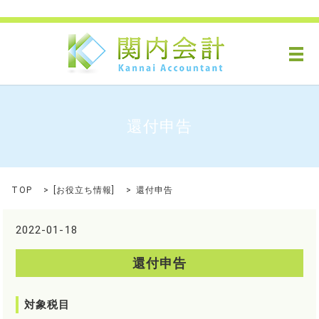
メ
還付申告
TOP
[
お役立ち情報
]
還付申告
2022-01-18
還付申告
対象税目