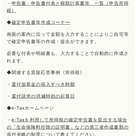
・
申告書・申告書付表と税額計算書等 一覧（申告所得
税）
◆
確定申告書等作成コーナー
画面の案内に沿って金額を入力することによりご自宅等
で確定申告書等の作成・提出ができます。
必要な付表や明細書も、入力することで自動的に作成さ
れます。
◆関連する質疑応答事例《所得税》
・
還付加算金の収入すべき時期
・
還付請求の消滅時効の起算日
◆e-Taxホームページ
・
e-Taxを利用して所得税の確定申告書を提出する場合
の「生命保険料控除の証明書」などの第三者作成書類の
添付省略の制度について教えてください。