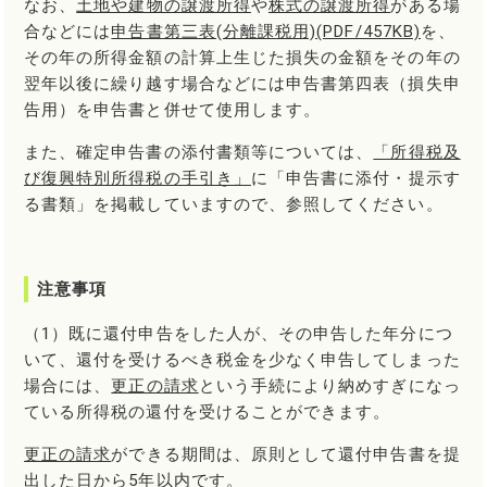
なお、
土地や建物の譲渡所得
や
株式の譲渡所得
がある場
合などには
申告書第三表(分離課税用)(PDF/457KB)
を、
その年の所得金額の計算上生じた損失の金額をその年の
翌年以後に繰り越す場合などには申告書第四表（損失申
告用）を申告書と併せて使用します。
また、確定申告書の添付書類等については、
「所得税及
び復興特別所得税の手引き」
に「申告書に添付・提示す
る書類」を掲載していますので、参照してください。
注意事項
（1）既に還付申告をした人が、その申告した年分につ
いて、還付を受けるべき税金を少なく申告してしまった
場合には、
更正の請求
という手続により納めすぎになっ
ている所得税の還付を受けることができます。
更正の請求
ができる期間は、原則として還付申告書を提
出した日から5年以内です。