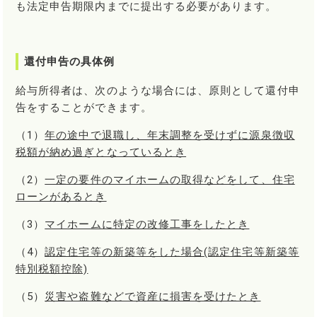
も法定申告期限内までに提出する必要があります。
還付申告の具体例
給与所得者は、次のような場合には、原則として還付申
告をすることができます。
（1）
年の途中で退職し、年末調整を受けずに源泉徴収
税額が納め過ぎとなっているとき
（2）
一定の要件のマイホームの取得などをして、住宅
ローンがあるとき
（3）
マイホームに特定の改修工事をしたとき
（4）
認定住宅等の新築等をした場合(認定住宅等新築等
特別税額控除)
（5）
災害や盗難などで資産に損害を受けたとき